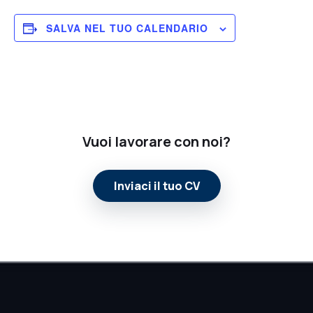
d
i
SALVA NEL TUO CALENDARIO
l
a
s
c
i
a
Vuoi lavorare con noi?
r
e
v
Inviaci il tuo CV
u
o
t
o
q
u
e
s