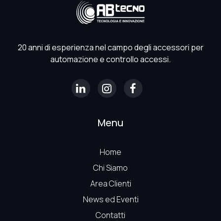
t
o
c
a
20 anni di esperienza nel campo degli accessori per
m
automazione e controllo accessi.
p
o
.
Menu
Home
Chi Siamo
Area Clienti
News ed Eventi
Contatti