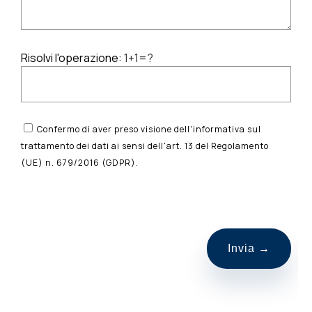
Risolvi l'operazione:
1+1=?
Confermo di aver preso visione dell'informativa sul
trattamento dei dati ai sensi dell'art. 13 del Regolamento
(UE) n. 679/2016 (GDPR).
S
i
p
r
e
g
a