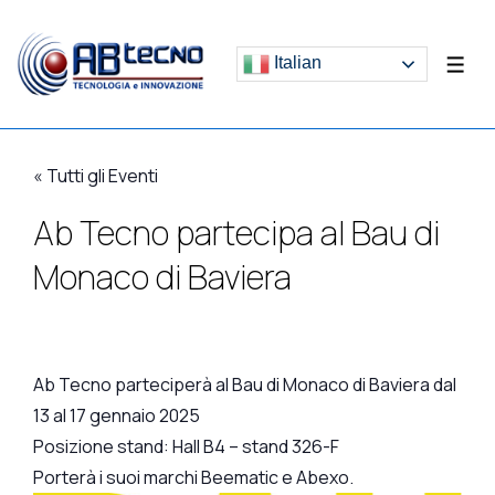
↓
Vai
Italian
ME
al
contenuto
principale
« Tutti gli Eventi
Ab Tecno partecipa al Bau di
Monaco di Baviera
Ab Tecno parteciperà al Bau di Monaco di Baviera dal
13 al 17 gennaio 2025
Posizione stand: Hall B4 – stand 326-F
Porterà i suoi marchi Beematic e Abexo.