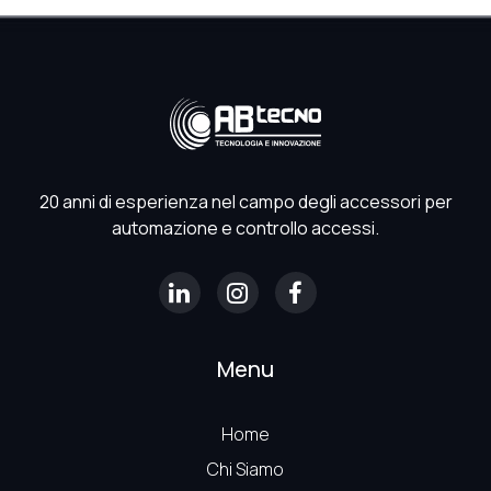
q
u
e
s
t
o
c
a
20 anni di esperienza nel campo degli accessori per
m
automazione e controllo accessi.
p
o
.
Menu
Home
Chi Siamo