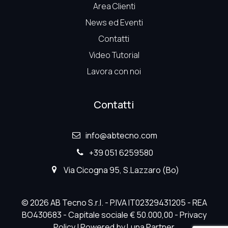
Area Clienti
News ed Eventi
Contatti
Video Tutorial
Lavora con noi
Contatti
info@abtecno.com
+39 051 6259580
Via Cicogna 95, S.Lazzaro (Bo)
© 2026 AB Tecno S.r.l. - P.IVA IT02329431205 - REA
BO430683 - Capitale sociale € 50.000,00 -
Privacy
Policy
| Powered by
Luna Partner