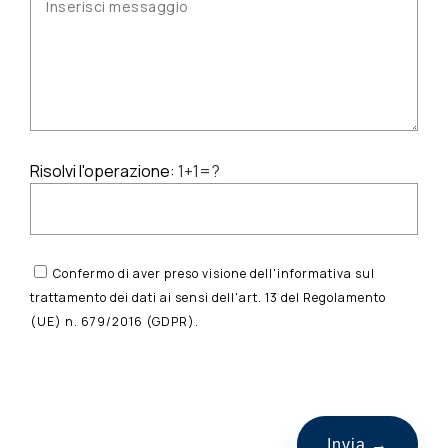
Risolvi l'operazione:
1+1=?
Confermo di aver preso visione dell'informativa sul
trattamento dei dati ai sensi dell'art. 13 del Regolamento
(UE) n. 679/2016 (GDPR).
S
i
p