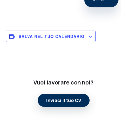
r
e
g
a
d
i
SALVA NEL TUO CALENDARIO
l
a
s
c
i
a
Vuoi lavorare con noi?
r
e
v
Inviaci il tuo CV
u
o
t
o