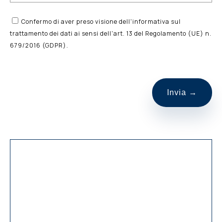
Confermo di aver preso visione dell'informativa sul
trattamento dei dati ai sensi dell'art. 13 del Regolamento (UE) n.
679/2016 (GDPR).
S
i
p
r
e
g
a
d
i
l
a
s
c
i